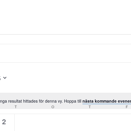
6
Inga resultat hittades för denna vy. Hoppa till
nästa kommande even
N
T
TISDAG
O
ONSDAG
T
TORSDAG
F
F
o
t
0
2
i
s