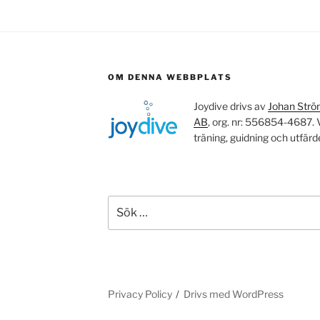
OM DENNA WEBBPLATS
Joydive drivs av
Johan Str
AB
, org. nr: 556854-4687. Vi
träning, guidning och utfärd
Sök
efter:
r
Privacy Policy
Drivs med WordPress