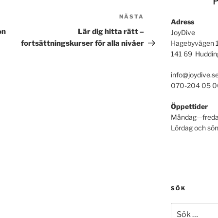
NÄSTA
Nästa
Adress
inlägg
on
Lär dig hitta rätt –
JoyDive
Hagebyvägen 
fortsättningskurser för alla nivåer
141 69 Huddin
info@joydive.s
070-204 05 0
Öppettider
Måndag—freda
Lördag och sön
SÖK
Sök