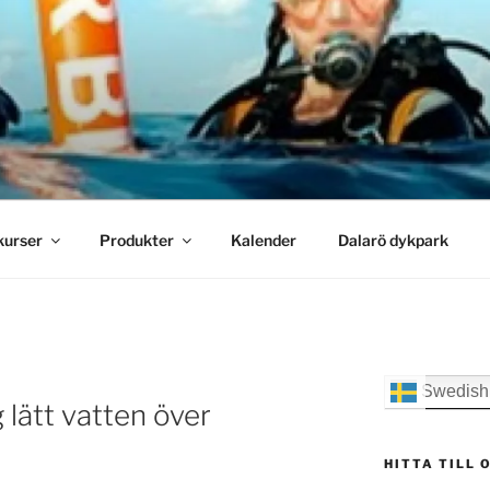
ive!
kurser
Produkter
Kalender
Dalarö dykpark
Swedish
 lätt vatten över
HITTA TILL 