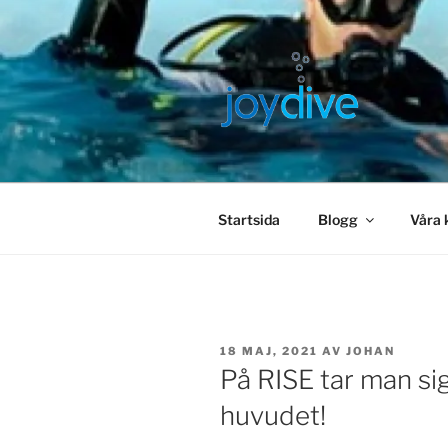
Hoppa
till
innehåll
JOYDIVE
Enjoy your dive – Join the JoyD
Startsida
Blogg
Våra 
PUBLICERAT
18 MAJ, 2021
AV
JOHAN
På RISE tar man sig
huvudet!