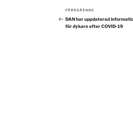
Inläggsnavigering
Föregående
FÖREGÅENDE
inlägg
DAN har uppdaterad informati
för dykare efter COVID-19